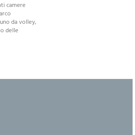
nti camere
parco
 uno da volley,
 o delle