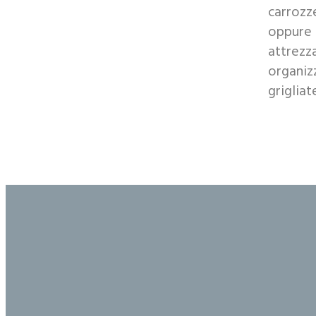
carrozz
oppure 
attrezza
organizz
grigliat