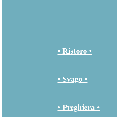
• Ristoro •
• Svago •
• Preghiera •