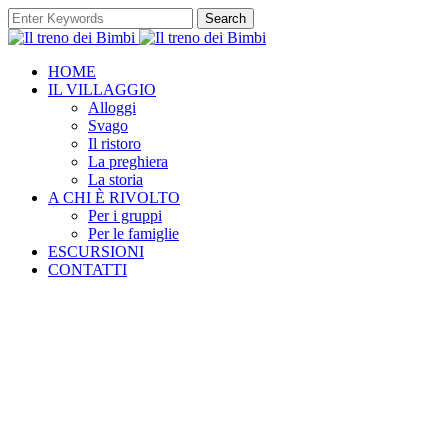
Search
HOME
IL VILLAGGIO
Alloggi
Svago
Il ristoro
La preghiera
La storia
A CHI È RIVOLTO
Per i gruppi
Per le famiglie
ESCURSIONI
CONTATTI