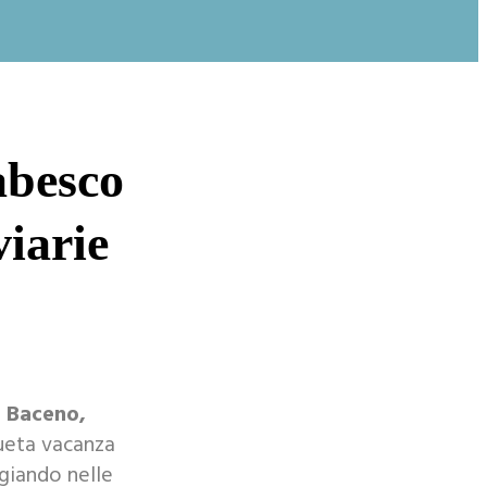
abesco
viarie
a
Baceno,
ueta vacanza
ggiando nelle