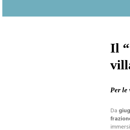
Il 
vil
Per le 
Da
giu
frazion
immersi